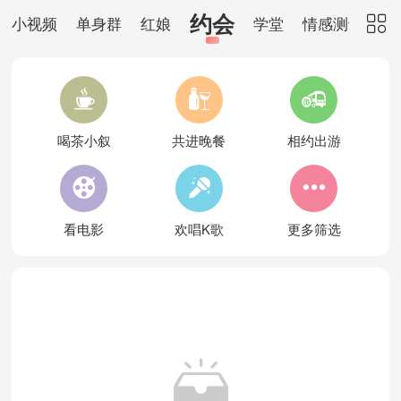
约会
小视频
单身群
红娘
学堂
情感测试




喝茶小叙
共进晚餐
相约出游



看电影
欢唱K歌
更多筛选
